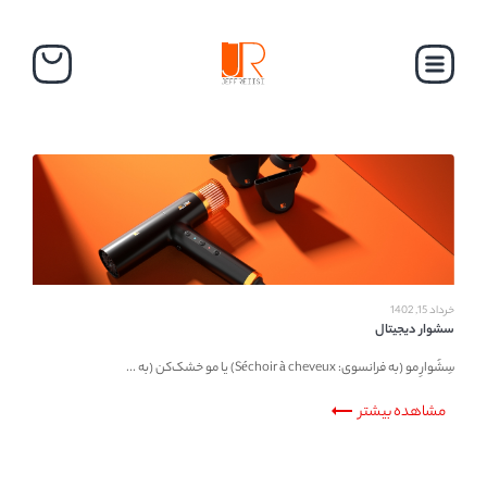
خرداد 15, 1402
سشوار دیجیتال
سِشُوارِ مو (به فرانسوی: Séchoir à cheveux) یا مو خشک‌کن (به ...
trending_flat
مشاهده بیشتر